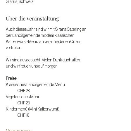
Glarus, Schweiz
Über die Veranstaltung
Auch dieses Jahr sind wir mit Sirana Catering an 
der Landsgemeinde mit dem klassischen 
Kalberwurst-Menü  an verschiedenen Orten 
vertreten. 
Wir sind ausgebucht! Vielen Dank euch allen 
und wir freuen uns auf morgen!
Preise
: 
Klassisches Landsgemeinde Menü 		
	CHF 28 
Vegetarisches Menü					
	CHF 28
Kindermenü (Mini Kalberwurst)			
	CHF 18