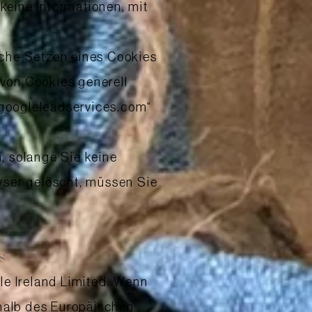
keine Informationen, mit
iche Setzen eines Cookies
 von Cookies generell
 „googleleadservices.com“
, solange Sie keine
wser gelöscht, müssen Sie
s
le Ireland Limited. Wenn
rhalb des Europäischen