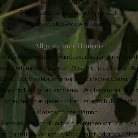
Telefon: 0792616072
E-Mail: adriana.paravicini@sirana.ch
WebSite: http://www.sirana.ch/
Allgemeiner Hinweis
13 der schweizerischen Bundesverfassung und den 
s (Datenschutzgesetz, DSG ) hat jede Person Ans
Schutz vor Missbrauch ihrer persönlichen Daten. Die
persönlichen Daten sehr ernst. Wir behandeln Ihr
entsprechend der gesetzlichen Datenschutzvorschri
Datenschutzerklärung.
 unseren Hosting-Providern bemühen wir uns, die 
en Zugriffen, Verlusten, Missbrauch oder vor Fäls