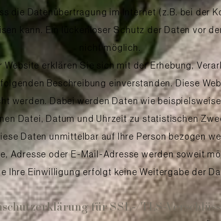
ass die Datenübertragung im Internet (z.B. bei der 
sen kann. Ein lückenloser Schutz der Daten vor dem
nicht möglich.
 Website erklären Sie sich mit der Erhebung, Vera
folgenden Beschreibung einverstanden. Diese Webs
cht werden. Dabei werden Daten wie beispielsweise
en Datei, Datum und Uhrzeit zu statistischen Zw
diese Daten unmittelbar auf Ihre Person bezogen 
, Adresse oder E-Mail-Adresse werden soweit mögli
 Ihre Einwilligung erfolgt keine Weitergabe der Dat
schutzerklärung für SSL-/TLS-Verschlüs