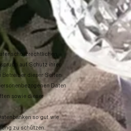
datenschutzrechtlichen
pruch auf Schutz ihrer
 Betreiber dieser Seiten
e personenbezogenen Daten
ften sowie dieser
Datenbanken so gut wie
chung zu schützen.