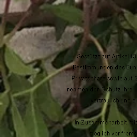
Gestützt auf Artikel 
Bestimmungen des Bunde
Privatsphäre sowie auf 
nehmen den Schutz Ihrer 
vertraulich und 
In Zusammenarbeit mit
möglich vor fremd