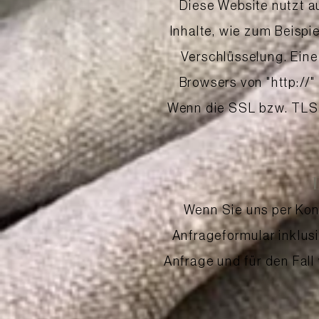
Diese Website nutzt a
Inhalte, wie zum Beispi
Verschlüsselung. Eine
Browsers von "http://"
Wenn die SSL bzw. TLS V
Wenn Sie uns per Ko
Anfrageformular inklus
Anfrage und für den Fall