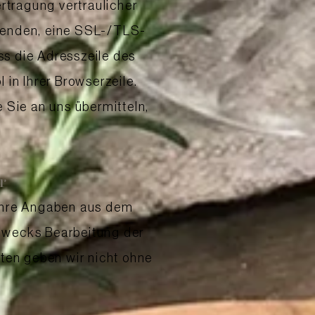
rtragung vertraulicher
r senden, eine SSL-/TLS-
ss die Adresszeile des
 in Ihrer Browserzeile.
 Sie an uns übermitteln,
r
Ihre Angaben aus dem
zwecks Bearbeitung der
aten geben wir nicht ohne