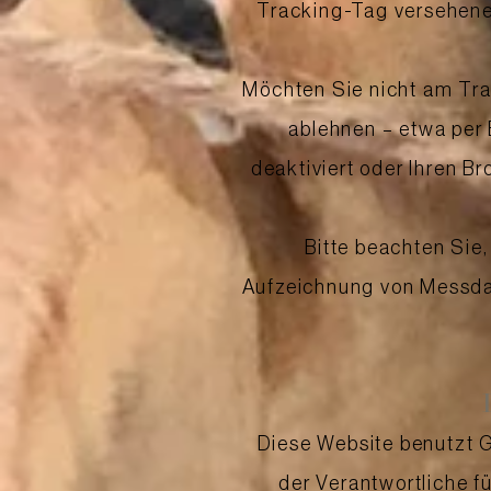
Tracking-Tag versehenen
Möchten Sie nicht am Tra
ablehnen – etwa per 
deaktiviert oder Ihren B
Bitte beachten Sie
Aufzeichnung von Messdat
Diese Website benutzt G
der Verantwortliche f