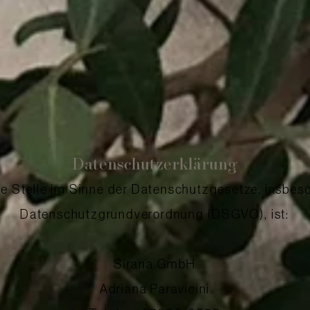
Datenschutzerklärung
he Stelle im Sinne der Datenschutzgesetze, insbes
Datenschutzgrundverordnung (DSGVO), ist:
Sirana GmbH
Adriana Paravicini