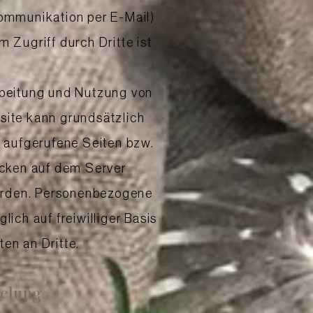
Kommunikation per E-Mail)
 Zugriff durch Dritte ist
rbeitung und Nutzung von
ite kann grundsätzlich
 aufgerufene Seiten bzw.
ecken auf dem Server
werden. Personenbezogene
ch auf freiwilliger Basis
en an Dritte.
selung