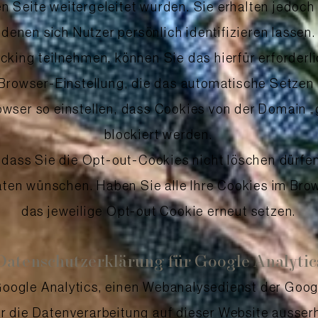
 Seite weitergeleitet wurden. Sie erhalten jedoch 
denen sich Nutzer persönlich identifizieren lassen.
cking teilnehmen, können Sie das hierfür erforderl
Browser-Einstellung, die das automatische Setzen
rowser so einstellen, dass Cookies von der Domain
blockiert werden.
, dass Sie die Opt-out-Cookies nicht löschen dürfen
en wünschen. Haben Sie alle Ihre Cookies im Bro
das jeweilige Opt-out Cookie erneut setzen.
Datenschutzerklärung für Google Analytic
oogle Analytics, einen Webanalysedienst der Goog
ür die Datenverarbeitung auf dieser Website ausse