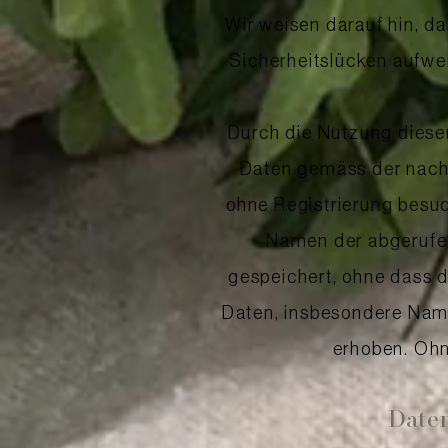
Wir weisen darauf hin, d
Sicherheitslücken aufwei
Durch die Nutzung dieser
Daten gemäss der nach
ohne Registrierung besu
Namen der abgerufen
gespeichert, ohne dass 
Daten, insbesondere Name
erhoben. Ohne
Daten