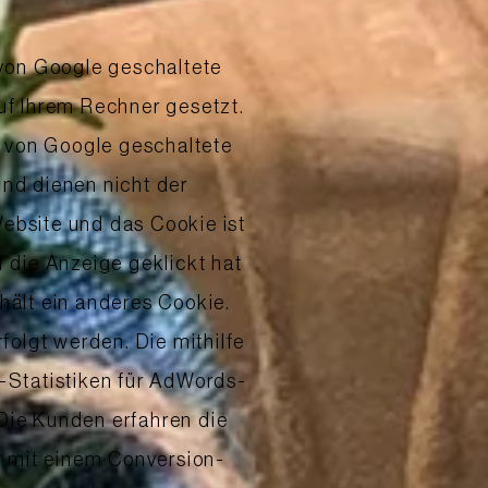
 von Google geschaltete
uf Ihrem Rechner gesetzt.
e von Google geschaltete
und dienen nicht der
Website und das Cookie ist
 die Anzeige geklickt hat
hält ein anderes Cookie.
olgt werden. Die mithilfe
-Statistiken für AdWords-
 Die Kunden erfahren die
r mit einem Conversion-