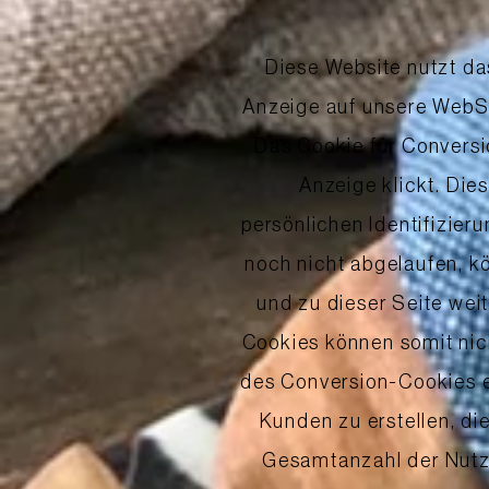
Diese Website nutzt da
Anzeige auf unsere WebSi
Das Cookie für Conversi
Anzeige klickt. Die
persönlichen Identifizier
noch nicht abgelaufen, k
und zu dieser Seite wei
Cookies können somit nic
des Conversion-Cookies e
Kunden zu erstellen, di
Gesamtanzahl der Nutze