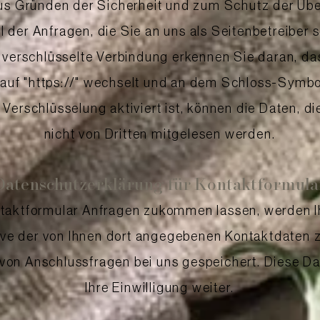
us Gründen der Sicherheit und zum Schutz der Übe
el der Anfragen, die Sie an uns als Seitenbetreibe
 verschlüsselte Verbindung erkennen Sie daran, da
 auf "https://" wechselt und an dem Schloss-Symbol
erschlüsselung aktiviert ist, können die Daten, die
nicht von Dritten mitgelesen werden.
Datenschutzerklärung für Kontaktformula
ntaktformular Anfragen zukommen lassen, werden 
ive der von Ihnen dort angegebenen Kontaktdaten 
 von Anschlussfragen bei uns gespeichert. Diese D
Ihre Einwilligung weiter.