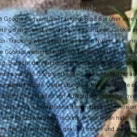
Google AdWords
s Google Conversion-Tracking. Sind Sie über eine
te gelangt, wird von Google Adwords ein Cookie a
on-Tracking wird gesetzt, wenn ein Nutzer auf ein
se Cookies verlieren nach 30 Tagen ihre Gültigkeit 
ung. Besucht der Nutzer bestimmte Seiten unserer 
önnen wir und Google erkennen, dass der Nutzer auf
tergeleitet wurde. Jeder Google AdWords-Kunde er
ht über die Websites von AdWords-Kunden nachverf
ingeholten Informationen dienen dazu, Conversion
e sich für Conversion-Tracking entschieden haben.
r, die auf ihre Anzeige geklickt haben und zu eine