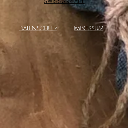
SWISSANWALT
DATENSCHUTZ
IMPRESSUM